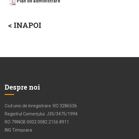
Plan de administrare
< INAPOI
Despre noi
Cod unic de înregistrare: RO 3286536
Registrul Comerțului: J35/3475/1994
RO 79INGB 0002 0082 2156 8911
ING Timișoara